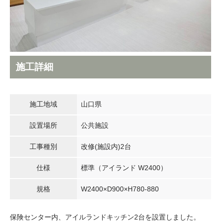
電動昇降洗面台
施工詳細
施工地域
山口県
設置場所
公共施設
工事種別
改修(施設内)2台
仕様
標準（アイランド W2400）
規格
W2400×D900×H780-880
保険センター内、アイルランドキッチン2台を設置しました。