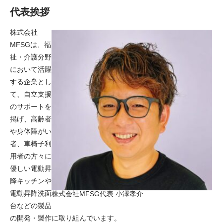
代表挨拶
電動昇降洗面台
株式会社
MFSGは、福
祉・介護分野
において活躍
する企業とし
て、自立支援
のサポートを
掲げ、高齢者
や身体障がい
者、車椅子利
用者の方々に
優しい電動昇
降キッチンや
電動昇降洗面
株式会社MFSG代表 小澤孝介
台などの製品
の開発・製作に取り組んでいます。