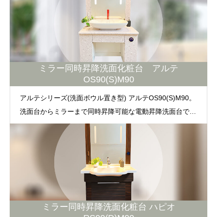
の方、車椅子利用者の方も自分の使いやすい高さに調整が
可能です。毎日利用するものだからこそ、便利で使いやす
い工夫が施されています。オシャレなデザインは、モダン
でくつろぎ空間を演出し、オプションパーツも多数です。
ミラー同時昇降洗面化粧台 アルテ
OS90(S)M90
アルテシリーズ(洗面ボウル置き型) アルテOS90(S)M90。
洗面台からミラーまで同時昇降可能な電動昇降洗面台で
す。利用者の身長、（お子様から、ご高齢者の方）車椅子
利用者の方も自分の使いやすい高さに調整が可能です。毎
日利用するものだからこそ、便利で使いやすい工夫が施さ
れています。デザインも人気で、オプションパーツも多数
です。
ミラー同時昇降洗面化粧台 ハピオ