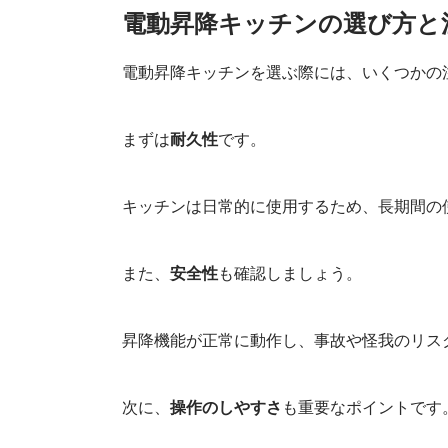
電動昇降洗面台
電動昇降キッチンの選び方と
電動昇降キッチンを選ぶ際には、いくつかの
まずは
耐久性
です。
キッチンは日常的に使用するため、長期間の
また、
安全性
も確認しましょう。
昇降機能が正常に動作し、事故や怪我のリス
次に、
操作のしやすさ
も重要なポイントです