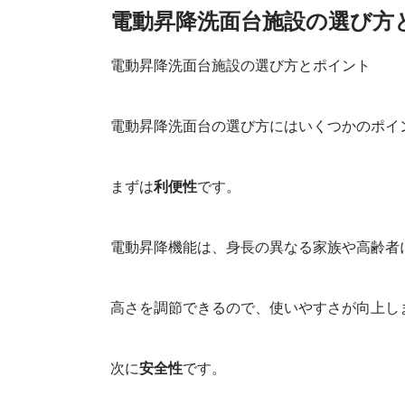
電動昇降洗面台
電動昇降洗面台施設の選び方
電動昇降洗面台施設の選び方とポイント
電動昇降洗面台の選び方にはいくつかのポイ
まずは
利便性
です。
電動昇降機能は、身長の異なる家族や高齢者
高さを調節できるので、使いやすさが向上し
次に
安全性
です。